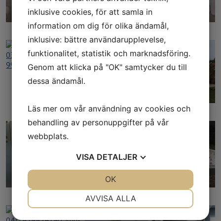
inklusive cookies, för att samla in
information om dig för olika ändamål,
inklusive: bättre användarupplevelse,
funktionalitet, statistik och marknadsföring.
Genom att klicka på "OK" samtycker du till
dessa ändamål.
Läs mer om vår användning av cookies och
behandling av personuppgifter på vår
webbplats.
VISA
DETALJER
JA
NEJ
OK
JA
NEJ
NÖDVÄNDIG
INSTÄLLNINGAR
AVVISA ALLA
JA
NEJ
JA
NEJ